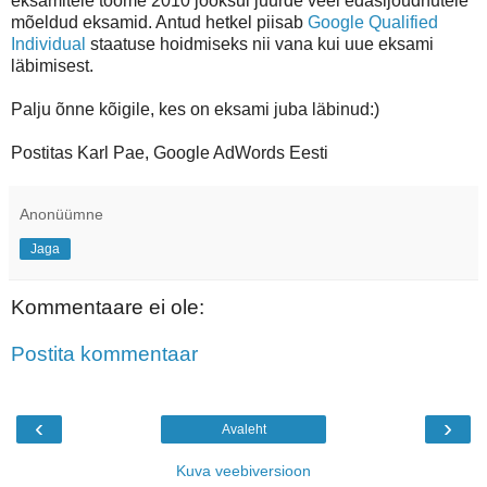
eksamitele toome 2010 jooksul juurde veel edasijõudnutele
mõeldud eksamid. Antud hetkel piisab
Google Qualified
Individual
staatuse hoidmiseks nii vana kui uue eksami
läbimisest.
Palju õnne kõigile, kes on eksami juba läbinud:)
Postitas Karl Pae, Google AdWords Eesti
Anonüümne
Jaga
Kommentaare ei ole:
Postita kommentaar
‹
›
Avaleht
Kuva veebiversioon