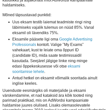
kasulikku ja asjakohast infot AdWordsi kampaaniate
haldamiseks.
Mõned täpsustavad punktid:
Uus eksam testib laiemat teadmiste ringi ning
läbimiseks vajalik tulemus on nüüd 85%. Vanal
eksamil oli lävendiks 75%.
Eksamile pääsete ligi oma
Google Advertising
Professionals
kontolt. Valige "My Exams"
vahekaart, kust te leiate oma õppuri ID
(candidate ID), mida saate testimissaidil
kasutada. Seejärel jälgige linke ning minge
edasi õppekeskusesse või otse
eksami
sooritamise lehele
.
Antud hetkel on eksamit võimalik sooritada ainult
inglise keeles.
Uuenduste eesmärgiks oli materjalide ja eksami
värskendamine, et nad kataksid ära kõik tooted ning
parimad praktikad, mis on AdWordsi kampaaniate
haldamise juures olulised. Lisaks olemasolevatele