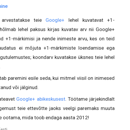
mine
arvestatakse teie
Google+
lehel kuvatavat +1-
hõlmab lehel paksus kirjas kuvatav arv nii Google+
atud +1-märkimisi ja nende inimeste arvu, kes on teid
muudatus ei mõjuta +1-märkimiste loendamise ega
ngutulemustes; koondarv kuvatakse üksnes teie lehel
.
ab paremini esile seda, kui mitmel viisil on inimesed
tanud või jälginud.
sateavet
Google+ abikeskusest
. Töötame järjekindlalt
ogemust teie ettevõtte jaoks veelgi paremaks muuta
ge ootama, mida toob endaga aasta 2012!
esti