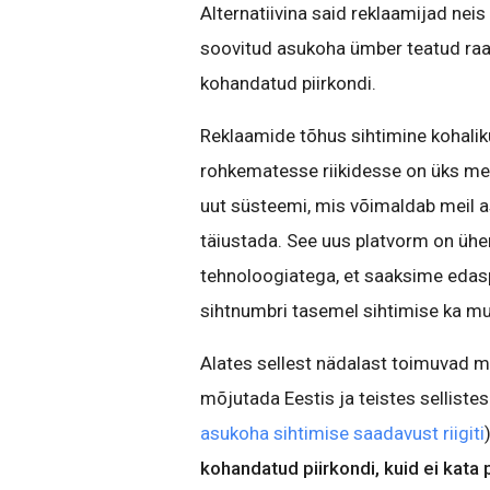
Alternatiivina said reklaamijad neis
soovitud asukoha ümber teatud raa
kohandatud piirkondi.
Reklaamide tõhus sihtimine kohalik
rohkematesse riikidesse on üks mei
uut süsteemi, mis võimaldab meil 
täiustada. See uus platvorm on üh
tehnoloogiatega, et saaksime edaspi
sihtnumbri tasemel sihtimise ka mu
Alates sellest nädalast toimuvad 
mõjutada Eestis ja teistes sellistes
asukoha sihtimise saadavust riigiti
kohandatud piirkondi, kuid ei kata 