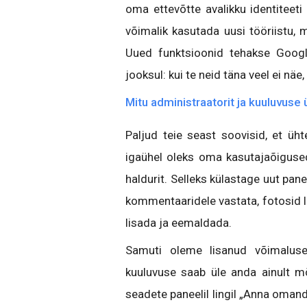
oma ettevõtte avalikku identiteet
võimalik kasutada uusi tööriistu, 
Uued funktsioonid tehakse Googl
jooksul: kui te neid täna veel ei näe
Mitu administraatorit ja kuuluvuse
Paljud teie seast soovisid, et üht
igaühel oleks oma kasutajaõigused
haldurit. Selleks külastage uut pan
kommentaaridele vastata, fotosid li
lisada ja eemaldada.
Samuti oleme lisanud võimaluse
kuuluvuse saab üle anda ainult mõ
seadete paneelil lingil „Anna omandi