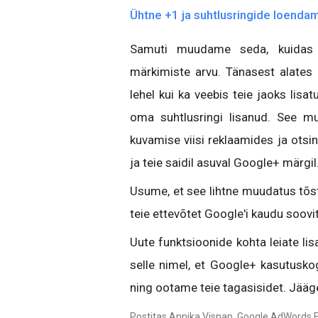
Ühtne +1 ja suhtlusringide loenda
Samuti muudame seda, kuidas 
märkimiste arvu. Tänasest alates 
lehel kui ka veebis teie jaoks lis
oma suhtlusringi lisanud. See 
kuvamise viisi reklaamides ja otsi
ja teie saidil asuval Google+ märgil
Usume, et see lihtne muudatus tõst
teie ettevõtet Google'i kaudu soovi
Uute funktsioonide kohta leiate li
selle nimel, et Google+ kasutusk
ning ootame teie tagasisidet. Jää
Postitas Annika Visnap, Google AdWords E