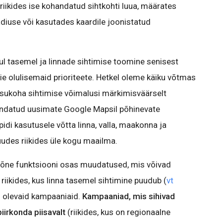
 riikides ise kohandatud sihtkohti luua, määrates
diuse või kasutades kaardile joonistatud
ul tasemel ja linnade sihtimise toomine senisest
e olulisemaid prioriteete. Hetkel oleme käiku võtmas
asukoha sihtimise võimalusi märkimisväärselt
endatud uusimate Google Mapsil põhinevate
di kasutusele võtta linna, valla, maakonna ja
udes riikides üle kogu maailma.
mõne funktsiooni osas muudatused, mis võivad
 riikides, kus linna tasemel sihtimine puudub (
vt
) olevaid kampaaniaid.
Kampaaniad, mis sihivad
piirkonda piisavalt
(riikides, kus on regionaalne