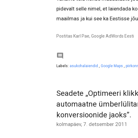
pidevalt selle nimel, et laiendada 
maailmas ja kui see ka Eestisse jõu
Postitas Karl Pae, Google AdWords Eesti

Labels:
asukohalaiendid
,
Google Maps
,
piirkon
Seadete „Optimeeri klikk
automaatne ümberlülita
konversioonide jaoks”.
kolmapäev, 7. detsember 2011