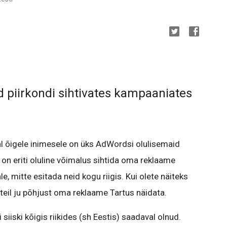
piirkondi sihtivates kampaaniates
al õigele inimesele on üks AdWordsi olulisemaid
s on eriti oluline võimalus sihtida oma reklaame
le, mitte esitada neid kogu riigis. Kui olete näiteks
 teil ju põhjust oma reklaame Tartus näidata.
siiski kõigis riikides (sh Eestis) saadaval olnud.