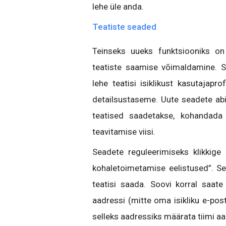
lehe üle anda.
Teatiste seaded
Teinseks uueks funktsiooniks on
teatiste saamise võimaldamine.
lehe teatisi isiklikust kasutajapro
detailsustaseme. Uute seadete abi
teatised saadetakse, kohandada 
teavitamise viisi.
Seadete reguleerimiseks klikkige
kohaletoimetamise eelistused”. Se
teatisi saada. Soovi korral saat
aadressi (mitte oma isikliku e-posti
selleks aadressiks määrata tiimi aad