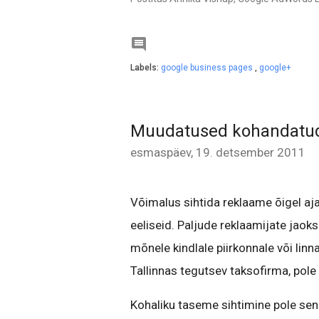

Labels:
google business pages
,
google+
Muudatused kohandatud 
esmaspäev, 19. detsember 2011
Võimalus sihtida reklaame õigel aj
eeliseid. Paljude reklaamijate jaok
mõnele kindlale piirkonnale või linna
Tallinnas tegutsev taksofirma, pole
Kohaliku taseme sihtimine pole seni 