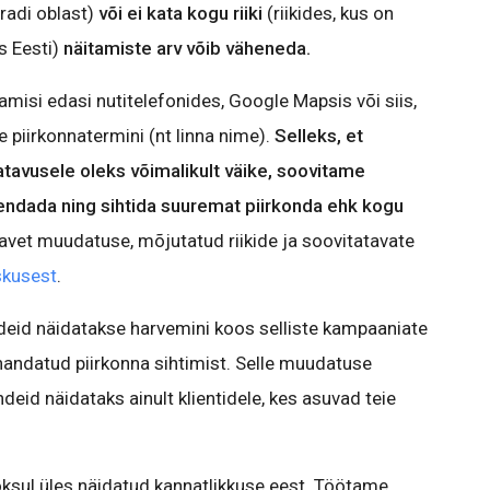
radi oblast)
või ei kata kogu riiki
(riikides, kus on
s Eesti)
näitamiste arv võib väheneda.
misi edasi nutitelefonides, Google Mapsis või siis,
 piirkonnatermini (nt linna nime).
Selleks, et
tavusele oleks võimalikult väike, soovitame
ndada ning sihtida suuremat piirkonda ehk kogu
eavet muudatuse, mõjutatud riikide ja soovitatavate
skusest
.
ndeid näidatakse harvemini koos selliste kampaaniate
andatud piirkonna sihtimist. Selle muudatuse
eid näidataks ainult klientidele, kes asuvad teie
sul üles näidatud kannatlikkuse eest. Töötame