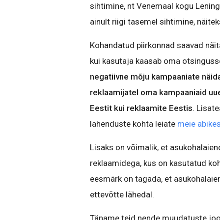
sihtimine, nt Venemaal kogu Lening
ainult riigi tasemel sihtimine, näitek
Kohandatud piirkonnad saavad näita
kui kasutaja kaasab oma otsingusse
negatiivne mõju kampaaniate näida
reklaamijatel oma kampaaniaid uue
Eestit kui reklaamite Eestis
. Lisat
lahenduste kohta leiate
meie abike
Lisaks on võimalik, et asukohalaie
reklaamidega, kus on kasutatud koh
eesmärk on tagada, et asukohalaiend
ettevõtte lähedal.
Täname teid nende muudatuste jook