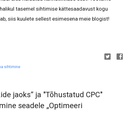
kohalikul tasemel sihtimise kättesaadavust kogu
ab, siis kuulete sellest esimesena meie blogist!
na sihtimine
ide jaoks” ja "Tõhustatud CPC"
mine seadele „Optimeeri