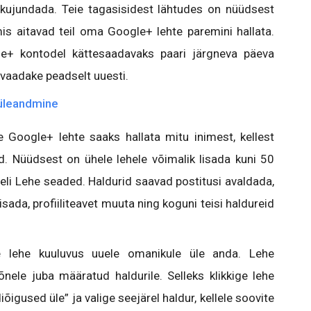
i kujundada. Teie tagasisidest lähtudes on nüüdsest
mis aitavad teil oma Google+ lehte paremini hallata.
e+ kontodel kättesaadavaks paari järgneva päeva
, vaadake peadselt uuesti.
 üleandmine
e Google+ lehte saaks hallata mitu inimest, kellest
. Nüüdsest on ühele lehele võimalik lisada kuni 50
eeli Lehe seaded. Haldurid saavad postitusi avaldada,
sada, profiiliteavet muuta ning koguni teisi haldureid
 lehe kuuluvus uuele omanikule üle anda. Lehe
nele juba määratud haldurile. Selleks klikkige lehe
õigused üle” ja valige seejärel haldur, kellele soovite