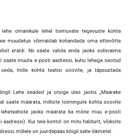
 lehe omanikule lehel toimuvate tegevuste kohta
 See muudatus võimaldab kohandada oma ettevõtte
fiilist eraldi. Nii saate valida enda jaoks sobivaima
l saate muuta e-posti aadressi, kuhu lehega seotud
seda, mille kohta teatisi soovite, ja täpsustada
 lingil Lehe seaded ja otsige üles jaotis „Määrake
al saate määrata, milliste toimingute kohta soovite
e leheteatiste jaoks määrata ka mõne muu e-posti
 aadressi). Kui teie kontol on mitu haldurit, võiksite
ressi, millele on juurdepääs kõigil selle liikmetel.