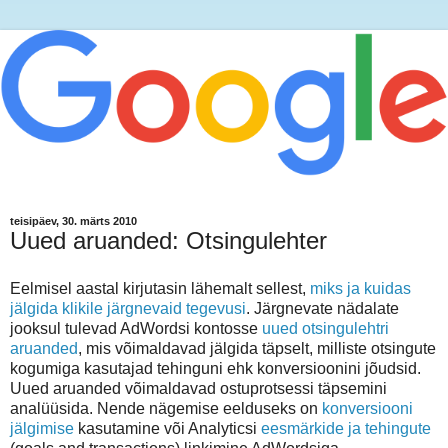
teisipäev, 30. märts 2010
Uued aruanded: Otsingulehter
Eelmisel aastal kirjutasin lähemalt sellest,
miks ja kuidas
jälgida klikile järgnevaid tegevusi
. Järgnevate nädalate
jooksul tulevad AdWordsi kontosse
uued otsingulehtri
aruanded
, mis võimaldavad jälgida täpselt, milliste otsingute
kogumiga kasutajad tehinguni ehk konversioonini jõudsid.
Uued aruanded võimaldavad ostuprotsessi täpsemini
analüüsida. Nende nägemise eelduseks on
konversiooni
jälgimise
kasutamine või Analyticsi
eesmärkide ja tehingute