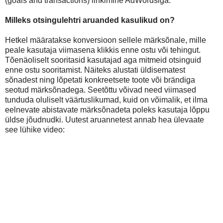
(goals and transactions) linkimine AdWordsiga.
Milleks otsingulehtri aruanded kasulikud on?
Hetkel määratakse konversioon sellele märksõnale, mille
peale kasutaja viimasena klikkis enne ostu või tehingut.
Tõenäoliselt sooritasid kasutajad aga mitmeid otsinguid
enne ostu sooritamist. Näiteks alustati üldisematest
sõnadest ning lõpetati konkreetsete toote või brändiga
seotud märksõnadega. Seetõttu võivad need viimased
tunduda oluliselt väärtuslikumad, kuid on võimalik, et ilma
eelnevate abistavate märksõnadeta poleks kasutaja lõppu
üldse jõudnudki. Uutest aruannetest annab hea ülevaate
see lühike video: