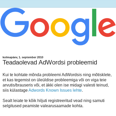
kolmapäev, 1. september 2010
Teadaolevad AdWordsi probleemid
Kui te kohtate mõnda probleemi AdWordsis ning mõtisklete,
et kas tegemist on üleüldise probleemiga või on viga teie
arvutis/brauseris või, et äkki olen ise midagi valesti teinud,
siis külastage
Adwords Known Issues lehte
.
Sealt leiate te kõik hiljuti registreeritud vead ning samuti
selgitused peamiste valearusaamade kohta.