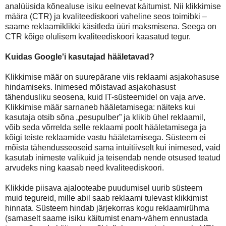
analüüsida kõnealuse isiku eelnevat käitumist. Nii klikkimise
määra (CTR) ja kvaliteediskoori vaheline seos toimibki –
saame reklaamiklikki käsitleda üüri maksmisena. Seega on
CTR kõige olulisem kvaliteediskoori kaasatud tegur.
Kuidas Google'i kasutajad hääletavad?
Klikkimise määr on suurepärane viis reklaami asjakohasuse
hindamiseks. Inimesed mõistavad asjakohasust
tähendusliku seosena, kuid IT-süsteemidel on vaja arve.
Klikkimise määr sarnaneb hääletamisega: näiteks kui
kasutaja otsib sõna „pesupulber” ja klikib ühel reklaamil,
võib seda võrrelda selle reklaami poolt hääletamisega ja
kõigi teiste reklaamide vastu hääletamisega. Süsteem ei
mõista tähendusseoseid sama intuitiivselt kui inimesed, vaid
kasutab inimeste valikuid ja teisendab nende otsused teatud
arvudeks ning kaasab need kvaliteediskoori.
Klikkide piisava ajalooteabe puudumisel uurib süsteem
muid tegureid, mille abil saab reklaami tulevast klikkimist
hinnata. Süsteem hindab järjekorras kogu reklaamirühma
(sarnaselt saame isiku käitumist enam-vähem ennustada