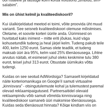
ööl ristteele ja lausuge kolm korda võlusõnu „umbluu, sim-
salabim”.
Mis on ühist kelmil ja kvaliteediskooril?
Kui ülalkirjeldatud meetod ei toimi, võite proovida üht muud
varianti. See seisneb kvaliteediskoori olemuse mõistmises.
Oletame, et soovite korteri üürile anda. Üürimisest on
huvitatud kaks inimest – mitte eriti jõukas, kuid väga
kohusetundlik tudeng ja heal järjel kelm. Tudeng pakub teile
400, kelm 1250 eurot. Samas olete teadlik, et tudeng
maksab üüri ära 95%, kelm vaid 25% tõenäosusega. Lihtne
arvutus näitab, et esimesel juhul oleks keskmine tulu 380
eurot, teisel juhul 313 eurot. Otsustate üürnikuks võtta
tudengi.
Kuidas on see seotud AdWordsiga? Sarnaselt kirjeldatud
näite korteriomanikuga on Google'il samuti virtuaalne
„kinnisvara” - otsingutulemuste kohal ja tulemustest paremal
olevad reklaamipaigutused. Partnersaitidel olevaid
reklaampindu võib samuti võrrelda kinnisvaraga ning
kvaliteediskoor sarnaneb üüri maksmise tõenäosusega.
Kuidas seda tõenäosust hinnata? Kõige kindlam viis on