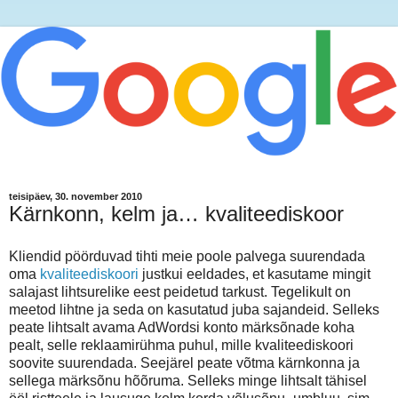
teisipäev, 30. november 2010
Kärnkonn, kelm ja… kvaliteediskoor
Kliendid pöörduvad tihti meie poole palvega suurendada
oma
kvaliteediskoori
justkui eeldades, et kasutame mingit
salajast lihtsurelike eest peidetud tarkust. Tegelikult on
meetod lihtne ja seda on kasutatud juba sajandeid. Selleks
peate lihtsalt avama AdWordsi konto märksõnade koha
pealt, selle reklaamirühma puhul, mille kvaliteediskoori
soovite suurendada. Seejärel peate võtma kärnkonna ja
sellega märksõnu hõõruma. Selleks minge lihtsalt tähisel