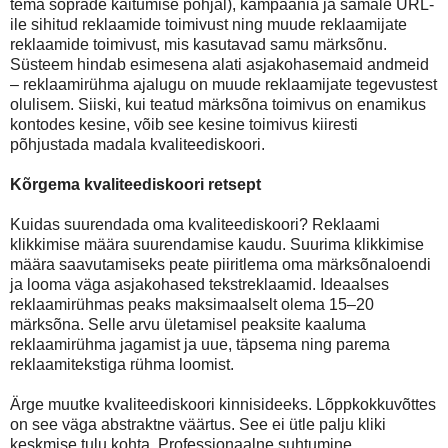
tema sõprade käitumise põhjal), kampaania ja samale URL-
ile sihitud reklaamide toimivust ning muude reklaamijate
reklaamide toimivust, mis kasutavad samu märksõnu.
Süsteem hindab esimesena alati asjakohasemaid andmeid
– reklaamirühma ajalugu on muude reklaamijate tegevustest
olulisem. Siiski, kui teatud märksõna toimivus on enamikus
kontodes kesine, võib see kesine toimivus kiiresti
põhjustada madala kvaliteediskoori.
Kõrgema kvaliteediskoori retsept
Kuidas suurendada oma kvaliteediskoori? Reklaami
klikkimise määra suurendamise kaudu. Suurima klikkimise
määra saavutamiseks peate piiritlema oma märksõnaloendi
ja looma väga asjakohased tekstreklaamid. Ideaalses
reklaamirühmas peaks maksimaalselt olema 15–20
märksõna. Selle arvu ületamisel peaksite kaaluma
reklaamirühma jagamist ja uue, täpsema ning parema
reklaamitekstiga rühma loomist.
Ärge muutke kvaliteediskoori kinnisideeks. Lõppkokkuvõttes
on see väga abstraktne väärtus. See ei ütle palju kliki
keskmise tulu kohta. Professionaalne suhtumine