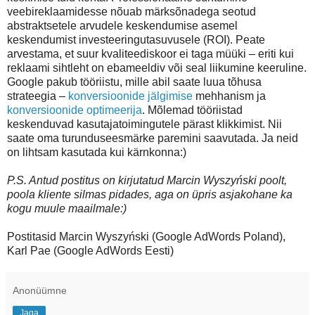
veebireklaamidesse nõuab märksõnadega seotud
abstraktsetele arvudele keskendumise asemel
keskendumist investeeringutasuvusele (ROI). Peate
arvestama, et suur kvaliteediskoor ei taga müüki – eriti kui
reklaami sihtleht on ebameeldiv või seal liikumine keeruline.
Google pakub tööriistu, mille abil saate luua tõhusa
strateegia –
konversioonide jälgimise
mehhanism ja
konversioonide optimeerija
. Mõlemad tööriistad
keskenduvad kasutajatoimingutele pärast klikkimist. Nii
saate oma turunduseesmärke paremini saavutada. Ja neid
on lihtsam kasutada kui kärnkonna:)
P.S. Antud postitus on kirjutatud Marcin Wyszyński poolt,
poola kliente silmas pidades, aga on üpris asjakohane ka
kogu muule maailmale:)
Postitasid Marcin Wyszyński (Google AdWords Poland),
Karl Pae (Google AdWords Eesti)
Anonüümne
Jaga