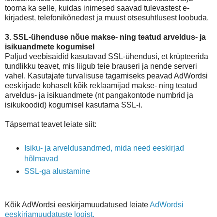
tooma ka selle, kuidas inimesed saavad tulevastest e-
kirjadest, telefonikõnedest ja muust otsesuhtlusest loobuda.
3. SSL-ühenduse nõue makse- ning teatud arveldus- ja
isikuandmete kogumisel
Paljud veebisaidid kasutavad SSL-ühendusi, et krüpteerida
tundlikku teavet, mis liigub teie brauseri ja nende serveri
vahel. Kasutajate turvalisuse tagamiseks peavad AdWordsi
eeskirjade kohaselt kõik reklaamijad makse- ning teatud
arveldus- ja isikuandmete (nt pangakontode numbrid ja
isikukoodid) kogumisel kasutama SSL-i.
Täpsemat teavet leiate siit:
Isiku- ja arveldusandmed, mida need eeskirjad
hõlmavad
SSL-ga alustamine
Kõik AdWordsi eeskirjamuudatused leiate
AdWordsi
eeskirjamuudatuste logist.