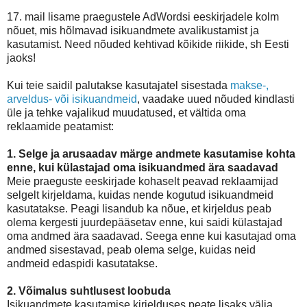
17. mail lisame praegustele AdWordsi eeskirjadele kolm
nõuet, mis hõlmavad isikuandmete avalikustamist ja
kasutamist. Need nõuded kehtivad kõikide riikide, sh Eesti
jaoks!
Kui teie saidil palutakse kasutajatel sisestada
makse-,
arveldus- või isikuandmeid
, vaadake uued nõuded kindlasti
üle ja tehke vajalikud muudatused, et vältida oma
reklaamide peatamist:
1. Selge ja arusaadav märge andmete kasutamise kohta
enne, kui külastajad oma isikuandmed ära saadavad
Meie praeguste eeskirjade kohaselt peavad reklaamijad
selgelt kirjeldama, kuidas nende kogutud isikuandmeid
kasutatakse. Peagi lisandub ka nõue, et kirjeldus peab
olema kergesti juurdepääsetav enne, kui saidi külastajad
oma andmed ära saadavad. Seega enne kui kasutajad oma
andmed sisestavad, peab olema selge, kuidas neid
andmeid edaspidi kasutatakse.
2. Võimalus suhtlusest loobuda
Isikuandmete kasutamise kirjelduses peate lisaks välja