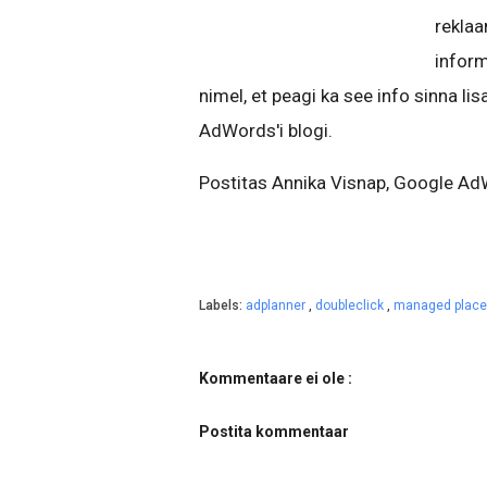
reklaa
inform
nimel, et peagi ka see info sinna li
AdWords'i blogi.
Postitas Annika Visnap, Google Ad
Labels:
adplanner
,
doubleclick
,
managed plac
Kommentaare ei ole :
Postita kommentaar