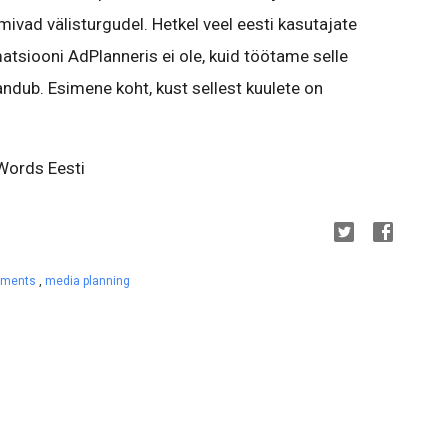
mivad välisturgudel. Hetkel veel eesti kasutajate
atsiooni AdPlanneris ei ole, kuid töötame selle
sandub. Esimene koht, kust sellest kuulete on
Words Eesti
ements
,
media planning