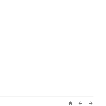


