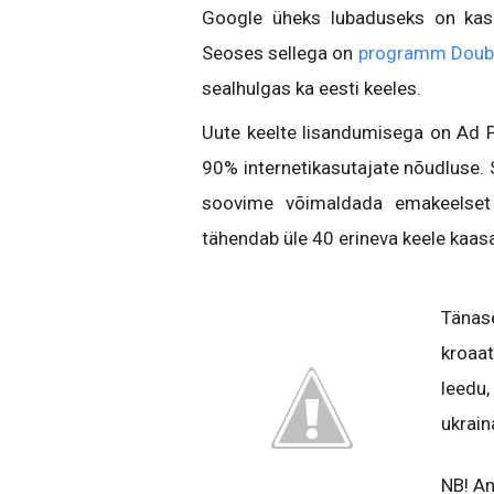
Google üheks lubaduseks on kas
Seoses sellega on
programm Doubl
sealhulgas ka eesti keeles.
Uute keelte lisandumisega on Ad 
90% internetikasutajate nõudluse. 
soovime võimaldada emakeelset 
tähendab üle 40 erineva keele kaasa
Tänas
kroaat
leedu,
ukrain
NB! An