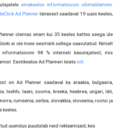
utajatele
emakeelse informatsiooni võimaldamine
.
eClick Ad Planner
tänasest saadaval 19 uues keeles,
Planner olemas enam kui 35 keeles kattes seega üle
Siiski ei ole meie eesmärk sellega saavutatud. Nimelt
informatsiooni 98 % interneti kasutajatest, mis
mist. Eestikeelse Ad Planneri leiate
siit
.
est on Ad Planner saadaval ka araabia, bulgaaria,
ia, tsehhi, taani, soome, kreeka, heebrea, ungari, läti,
 norra, rumeenia, serbia, slovakkia, sloveenia, rootsi ja
a keeles.
tud uuendus puudutab neid reklaamijaid, kes