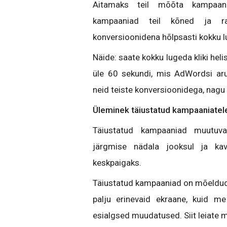
Aitamaks teil mõõta kampaania
kampaaniad teil kõned ja ra
konversioonidena hõlpsasti kokku 
Näide: saate kokku lugeda kliki he
üle 60 sekundi, mis AdWordsi aru
neid teiste konversioonidega, nagu
Üleminek täiustatud kampaaniate
Täiustatud kampaaniad muutuva
järgmise nädala jooksul ja ka
keskpaigaks.
Täiustatud kampaaniad on mõeldud 
palju erinevaid ekraane, kuid 
esialgsed muudatused. Siit leiate 