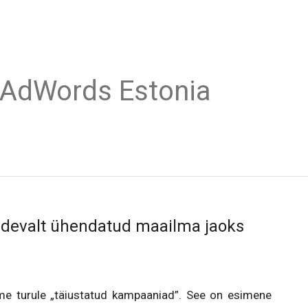
 AdWords Estonia
idevalt ühendatud maailma jaoks
e turule „täiustatud kampaaniad”. See on esimene