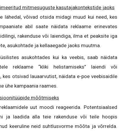
timeeritud mitmesuguste kasutajakontekstide jaoks
poe lähedal, võivad otsida midagi muud kui need, kes
mpaaniate abil saate näidata reklaame erinevates
dilingi, rakenduse või laiendiga, ilma et peaksite iga
te, asukohtade ja kellaaegade jaoks muutma.
üsilistes asukohtades kui ka veebis, saab näidata
stele reklaame “kliki helistamiseks” laiendi või
 kes otsivad lauaarvutist, näidata e-poe veebisaidile
õike ühe kampaania raames.
rsioonitüüpide mõõtmiseks
reklaamidele uut moodi reageerida. Potentsiaalsed
mi ja laadida alla teie rakenduse või teile hoopis
lnud keeruline neid suhtlusvorme mõõta ja võrrelda.