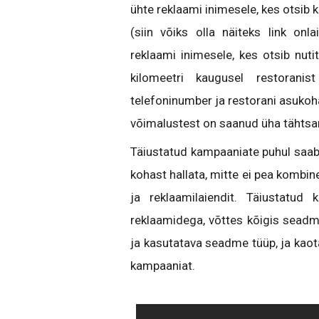
ühte reklaami inimesele, kes otsib k
(siin võiks olla näiteks link onl
reklaami inimesele, kes otsib nuti
kilomeetri kaugusel restoranist
telefoninumber ja restorani asukoh
võimalustest on saanud üha tähtsa
Täiustatud kampaaniate puhul saab
kohast hallata, mitte ei pea kombi
ja reklaamilaiendit. Täiustatud
reklaamidega, võttes kõigis seadme
ja kasutatava seadme tüüp, ja kaot
kampaaniat.