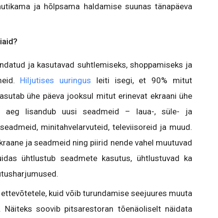
nutikama ja hõlpsama haldamise suunas tänapäeva
iaid?
hendatud ja kasutavad suhtlemiseks, shoppamiseks ja
meid.
Hiljutises uuringus
leiti isegi, et 90% mitut
asutab ühe päeva jooksul mitut erinevat ekraani ühe
 aeg lisandub uusi seadmeid – laua-, süle- ja
idseadmeid, minitahvelarvuteid, televiisoreid ja muud.
 ekraane ja seadmeid ning piirid nende vahel muutuvad
das ühtlustub seadmete kasutus, ühtlustuvad ka
asutusharjumused.
ettevõtetele, kuid võib turundamise seejuures muuta
äiteks soovib pitsarestoran tõenäoliselt näidata