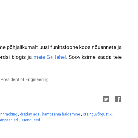
me põhjalikumalt uusi funktsioone koos nõuannete ja
rdsi blogis ja
meie G+ lehel
. Sooviksime saada teie
President of Engineering
n tracking
,
display ads
,
kampaania haldamine
,
otsinguvõrgustik
,
kampaaniad
,
uuendused