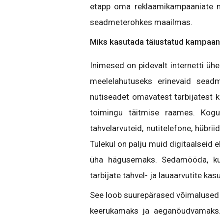
etapp oma reklaamikampaaniate 
seadmeterohkes maailmas.
Miks kasutada täiustatud kampaan
Inimesed on pidevalt internetti ü
meelelahutuseks erinevaid sead
nutiseadet omavatest tarbijatest k
toimingu täitmise raames. Kogu
tahvelarvuteid, nutitelefone, hübri
Tulekul on palju muid digitaalseid
üha hägusemaks. Sedamööda, kui
tarbijate tahvel- ja lauaarvutite k
See loob suurepärased võimalused 
keerukamaks ja aeganõudvamaks. N