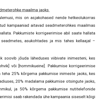
admeterohke maailma jaoks
ulemusi, mis on asjakohased nende hetkeolukorras
statud kampaaniad aitavad seadmeterohkes maailmas
allata. Pakkumiste korrigeerimise abil saate hallata
 seadmetes, asukohtades ja mis tahes kellaajal –
k soovib jõuda läheduses viibivate inimesteni, kes
ohvik] või [hommikueine]. Pakkumise korrigeerimise
ga teha 25% kõrgema pakkumise inimeste jaoks, kes
raadiuses, 20% madalama pakkumise otsingute jaoks,
mmikul, ja 50% kõrgema pakkumise nutitelefonide
erimisi saab rakendada ühe kampaania siseselt kõigi