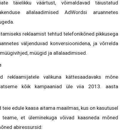
te täielikku väärtust, võimaldavad täiustatud
kenduse allalaadimised AdWordsi aruannetes
lugeda.
listamiseks reklaamist tehtud telefonikõned pikkusega
annetes väljenduvad konversioonidena, ja võrrelda
 müügivihjed, müügid ja allalaadimised.
le
d reklaamijatele valikuna kättesaadavaks mõne
vatseme kõik kampaaniad üle viia 2013. aasta
teie edule kaasa aitama maailmas, kus on kasutusel
me teame, et üleminekuga võivad kaasneda mõned
mõned abiressursid: