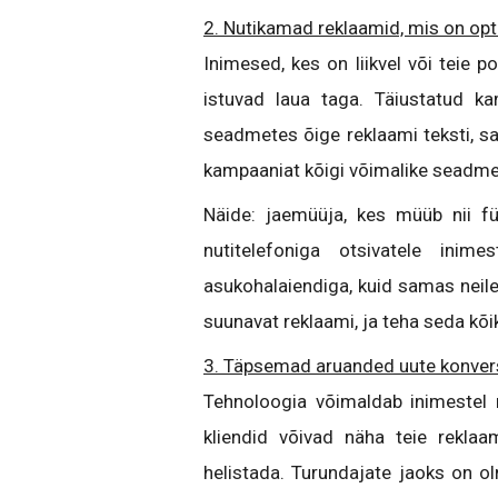
2. Nutikamad reklaamid, mis on op
Inimesed, kes on liikvel või teie 
istuvad laua taga. Täiustatud ka
seadmetes õige reklaami teksti, sai
kampaaniat kõigi võimalike seadme
Näide: jaemüüja, kes müüb nii fü
nutitelefoniga otsivatele inime
asukohalaiendiga, kuid samas neile,
suunavat reklaami, ja teha seda k
3. Täpsemad aruanded uute konve
Tehnoloogia võimaldab inimestel 
kliendid võivad näha teie reklaa
helistada. Turundajate jaoks on o