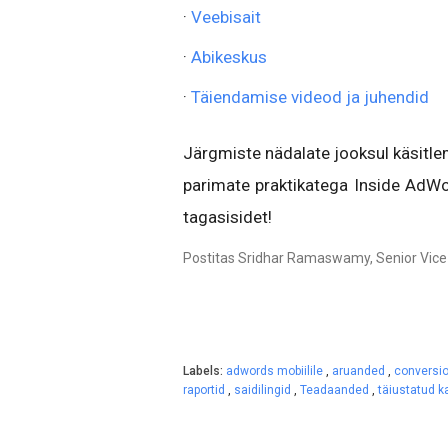
·
Veebisait
·
Abikeskus
·
Täiendamise videod ja juhendid
Järgmiste nädalate jooksul käsitle
parimate praktikatega Inside AdWo
tagasisidet!
Postitas Sridhar Ramaswamy, Senior Vice 
Labels:
adwords mobiilile
,
aruanded
,
conversio
raportid
,
saidilingid
,
Teadaanded
,
täiustatud 