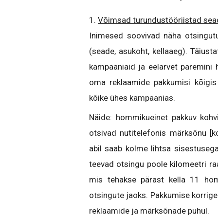
1.
Võimsad turundustööriistad se
Inimesed soovivad näha otsingut
(seade, asukoht, kellaaeg). Täiu
kampaaniaid ja eelarvet paremini h
oma reklaamide pakkumisi kõigis
kõike ühes kampaanias.
Näide: hommikueinet pakkuv kohvi
otsivad nutitelefonis märksõnu [k
abil saab kolme lihtsa sisestuse
teevad otsingu poole kilomeetri 
mis tehakse pärast kella 11 ho
otsingute jaoks. Pakkumise korrige
reklaamide ja märksõnade puhul.