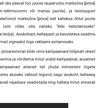
ell üks päeval töö juures lauaarvutis märksõna [pitsa]
ain-tellimisvormi või menüü juurde), ja teistsugust
telefonist märksõna [pitsa] kell kaheksa õhtul poole
 (siin võiks olla näiteks “kliki helistamiseks”
a leidja). Asukohast, kellaajast ja kasutatava seadme
mad signaalid õige reklaami esitamiseks.
 pitsarestoran kõiki oma kampaaniaid hõlpsalt ühest
neerima ja võrdlema mitut eraldi kampaaniat, aruannet
 kampaaniad aitavad teil jõuda inimesteni õigete
tes aluseks välised tegurid, nagu asukoht, kellaaeg
avad vajaduse seadistada ning hallata mitut erinevat