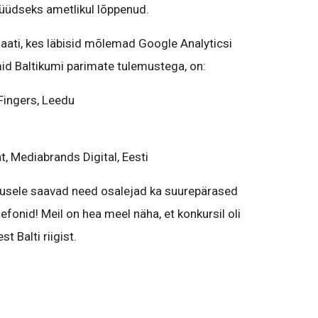
üüdseks ametlikul lõppenud.
ati, kes läbisid mõlemad Google Analyticsi
mid Baltikumi parimate tulemustega, on:
 Fingers, Leedu
t, Mediabrands Digital, Eesti
stusele saavad need osalejad ka suurepärased
efonid! Meil on hea meel näha, et konkursil oli
t Balti riigist.