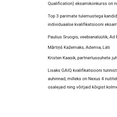
Qualification) eksamikonkurss on n
Top 3 parimate tulemustega kandida
individuaalse kvalifikatsiooni eksa
Paulius Sruogis, veebianalüütik, Ad
Mārtiņš Kažemaks, Ademia, Läti
Kristen Kaasik, partnerlussuhete juh
Lisaks GAIQ kvalifikatsiooni tunni
auhinnad, milleks on Nexus 4 nutitel
osalejaid ning võitjaid kõigist kolmes