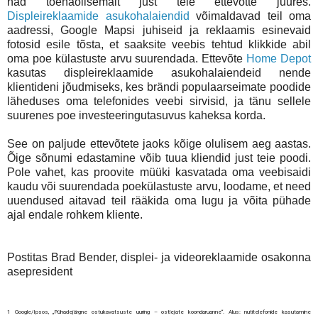
nad tõenäolisemalt just teie ettevõtte juures.
Displeireklaamide asukohalaiendid
võimaldavad teil oma
aadressi, Google Mapsi juhiseid ja reklaamis esinevaid
fotosid esile tõsta, et saaksite veebis tehtud klikkide abil
oma poe külastuste arvu suurendada. Ettevõte
Home Depot
kasutas displeireklaamide asukohalaiendeid nende
klientideni jõudmiseks, kes brändi populaarseimate poodide
läheduses oma telefonides veebi sirvisid, ja tänu sellele
suurenes poe investeeringutasuvus kaheksa korda.
See on paljude ettevõtete jaoks kõige olulisem aeg aastas.
Õige sõnumi edastamine võib tuua kliendid just teie poodi.
Pole vahet, kas proovite müüki kasvatada oma veebisaidi
kaudu või suurendada poekülastuste arvu, loodame, et need
uuendused aitavad teil rääkida oma lugu ja võita pühade
ajal endale rohkem kliente.
Postitas Brad Bender, displei- ja videoreklaamide osakonna
asepresident
1 Google/Ipsos, „Pühadejärgne ostukavatsuste uuring – ostlejate koondaruanne“. Alus: nutitelefonide kasutamine