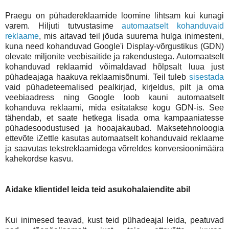
Praegu on pühadereklaamide loomine lihtsam kui kunagi
varem. Hiljuti tutvustasime
automaatselt kohanduvaid
reklaame
, mis aitavad teil jõuda suurema hulga inimesteni,
kuna need kohanduvad Google'i Display-võrgustikus (GDN)
olevate miljonite veebisaitide ja rakendustega. Automaatselt
kohanduvad reklaamid võimaldavad hõlpsalt luua just
pühadeajaga haakuva reklaamisõnumi. Teil tuleb
sisestada
vaid pühadeteemalised pealkirjad, kirjeldus, pilt ja oma
veebiaadress ning Google loob kauni automaatselt
kohanduva reklaami, mida esitatakse kogu GDN-is. See
tähendab, et saate hetkega lisada oma kampaaniatesse
pühadesoodustused ja hooajakaubad. Maksetehnoloogia
ettevõte iZettle kasutas automaatselt kohanduvaid reklaame
ja saavutas tekstreklaamidega võrreldes konversioonimäära
kahekordse kasvu.
Aidake klientidel leida teid asukohalaiendite abil
Kui inimesed teavad, kust teid pühadeajal leida, peatuvad