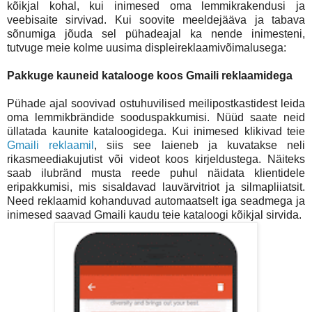
kõikjal kohal, kui inimesed oma lemmikrakendusi ja
veebisaite sirvivad. Kui soovite meeldejääva ja tabava
sõnumiga jõuda sel pühadeajal ka nende inimesteni,
tutvuge meie kolme uusima displeireklaamivõimalusega:
Pakkuge kauneid katalooge koos Gmaili reklaamidega
Pühade ajal soovivad ostuhuvilised meilipostkastidest leida
oma lemmikbrändide sooduspakkumisi. Nüüd saate neid
üllatada kaunite kataloogidega. Kui inimesed klikivad teie
Gmaili reklaamil
, siis see laieneb ja kuvatakse neli
rikasmeediakujutist või videot koos kirjeldustega. Näiteks
saab ilubränd musta reede puhul näidata klientidele
eripakkumisi, mis sisaldavad lauvärvitriot ja silmapliiatsit.
Need reklaamid kohanduvad automaatselt iga seadmega ja
inimesed saavad Gmaili kaudu teie kataloogi kõikjal sirvida.