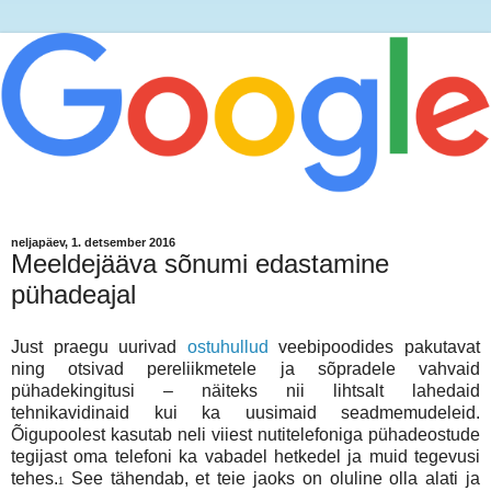
neljapäev, 1. detsember 2016
Meeldejääva sõnumi edastamine
pühadeajal
Just praegu uurivad
ostuhullud
veebipoodides pakutavat
ning otsivad pereliikmetele ja sõpradele vahvaid
pühadekingitusi – näiteks nii lihtsalt lahedaid
tehnikavidinaid kui ka uusimaid seadmemudeleid.
Õigupoolest kasutab neli viiest nutitelefoniga pühadeostude
tegijast oma telefoni ka vabadel hetkedel ja muid tegevusi
tehes.
See tähendab, et teie jaoks on oluline olla alati ja
1